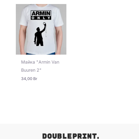
Майка "Armin Van
Buuren 2"
34,00
Br