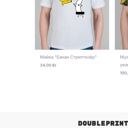
Майка "Банан Стриптизёр"
Муж
yea
34,00
Br
100