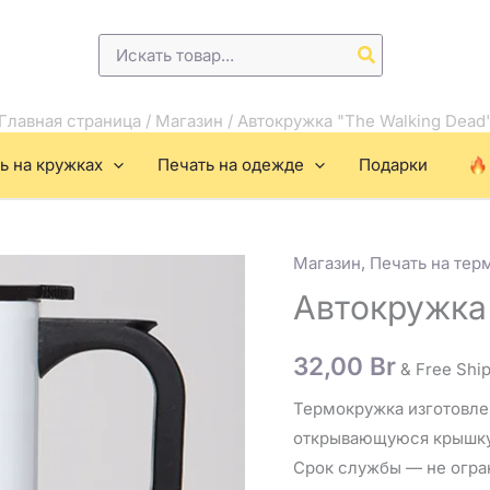
Поиск:
Главная страница
/
Магазин
/
Автокружка "The Walking Dead
ь на кружках
Печать на одежде
Подарки
Магазин
,
Печать на тер
Количество
товара
Автокружка 
Автокружка
"The
32,00
Br
& Free Shi
Walking
Термокружка изготовле
Dead"
открывающуюся крышк
Срок службы — не огра