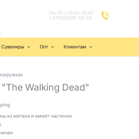
Пн-Пт с 10.00-19.00
+375(33)910-59-55
"
Сувениры
Опт
Клиентам
мокружках
"The Walking Dead"
pping
ны из метала и имеет частично
у
ничен