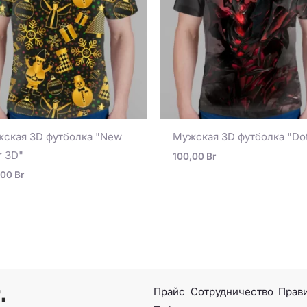
ская 3D футболка "New
Мужская 3D футболка "Do
r 3D"
100,00
Br
,00
Br
Прайс
Сотрудничество
Прави