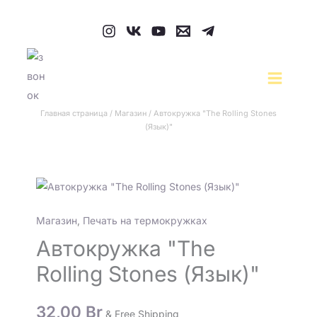
Перейти
к
содержимому
Главная страница
/
Магазин
/
Автокружка "The Rolling Stones
(Язык)"
Количество
товара
Магазин
,
Печать на термокружках
Автокружка
"The
Автокружка "The
Rolling
Rolling Stones (Язык)"
Stones
(Язык)"
32,00
Br
& Free Shipping