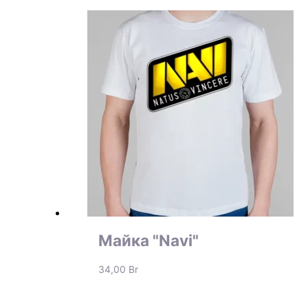
Майка "Navi"
34,00
Br