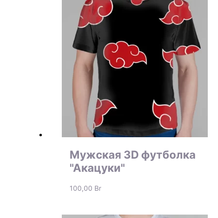
Мужская 3D футболка
"Акацуки"
100,00
Br