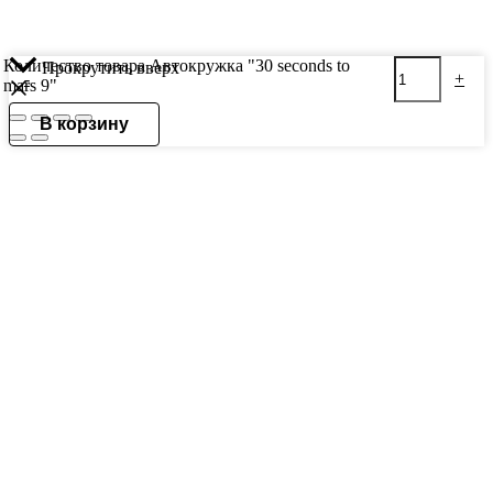
Количество товара Автокружка "30 seconds to
Прокрутить вверх
-
+
mars 9"
В корзину