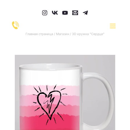
Перейти
к
содержимому
Главная страница
/
Магазин
/
3D кружка "Сердце"
Количество
товара
3D
кружка
"Сердце"