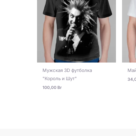
Мужская 3D футболка
Май
"Король и Шут"
34,
100,00
Br