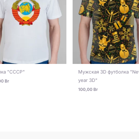
ка "СССР"
Мужская 3D футболка "N
year 3D"
00
Br
100,00
Br