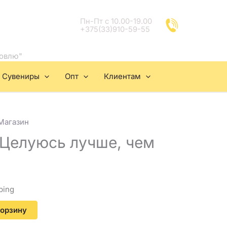
Пн-Пт с 10.00-19.00
+375(33)910-59-55
товлю"
Сувениры
Опт
Клиентам
Магазин
"Целуюсь лучше, чем
ping
корзину