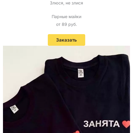
Злюся, не злися
Парные майки
от 89 руб.
Заказать