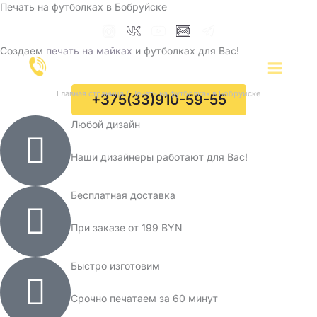
Печать на футболках в Бобруйске
Перейти
к
содержимому
Создаем
печать на майках
и футболках для Вас!
Главная страница
/
Печать на футболках в Бобруйске
+375(33)910-59-55
Любой дизайн
Наши дизайнеры работают для Вас!
Бесплатная доставка
При заказе от 199 BYN
Быстро изготовим
Срочно печатаем за 60 минут