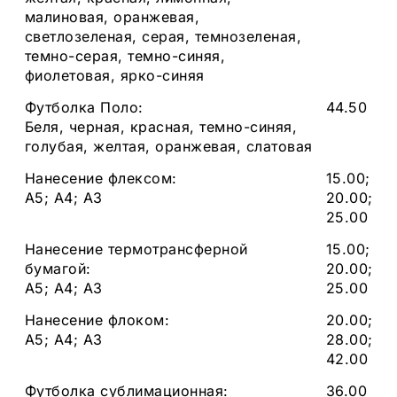
малиновая, оранжевая,
светлозеленая, серая, темнозеленая,
темно-серая, темно-синяя,
фиолетовая, ярко-синяя
Футболка Поло:
44.50
Беля, черная, красная, темно-синяя,
голубая, желтая, оранжевая, слатовая
Нанесение флексом:
15.00;
А5; А4; А3
20.00;
25.00
Нанесение термотрансферной
15.00;
бумагой:
20.00;
А5; А4; А3
25.00
Нанесение флоком:
20.00;
А5; А4; А3
28.00;
42.00
Футболка сублимационная:
36.00