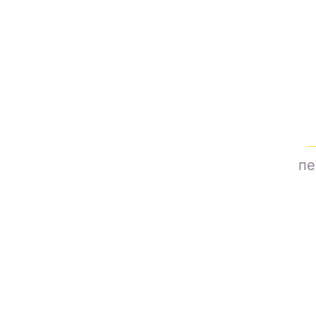
Печать на
Создаем
пе