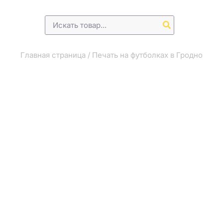
Поиск:
Главная страница
/
Печать на футболках в Гродно
Печать на кружках
Печать на одежде
Подарк