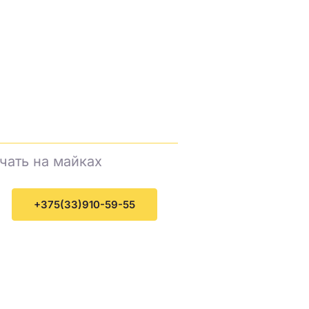
 футболках в Грод
чать на майках
и футболках для Вас!
+375(33)910-59-55